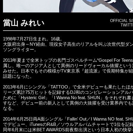
OFFICIAL 
當山 みれい
TWIT
1998年7月27日生まれ。16歳。
大阪府出身～NY経由、現役女子高生のリアルを叫ぶ次世代型ダ
ソングライター。
2013年夏まで全米トップの名門ゴスペルチーム“Gospel For Teen
属し、唯一のアジア人として異例のリードヴォーカル抜擢という
みせた。日本でもその模様がTV東京系『超流派』で長期特集が
話題になった。
2013年6月にシングル「TATTOO」で全米デビューも果たしたほ
リーズ累計75万ヒットを記録するDJ和のコンピレーションアル
ために「Hysteric Girl」「I Wanna No feat. SHUN」をそれぞ
すなど、デビュー前の新人として異例の大抜擢を受け業界内でも
なる。
2014年6月25日両A面シングル「Fallin' Out／I Wanna NO feat. S
でデビュー、iTunesのR&B／ソウルアルバムチャートで1位を記
同年6月末には米BET AWARDS前夜祭出演という日本人初の快